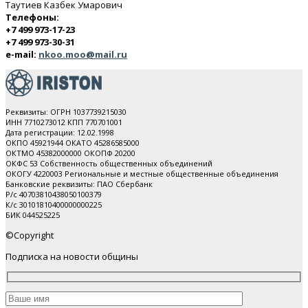
Таутиев Казбек Умарович
Телефоны:
+7 499 973-17-23
+7 499 973-30-31
e-mail:
nkoo.moo@mail.ru
Реквизиты: ОГРН 1037739215030
ИНН 7710273012 КПП 770701001
Дата регистрации: 12.02.1998
ОКПО 45921944 ОКАТО 45286585000
ОКТМО 45382000000 ОКОПФ 20200
ОКФС 53 Собственность общественных объединений
ОКОГУ 4220003 Региональные и местные общественные объединения
Банковские реквизиты: ПАО Cбербанк
Р/с 40703810438050100379
К/с 30101810400000000225
БИК 044525225
©Copyright
Подписка на новости общины