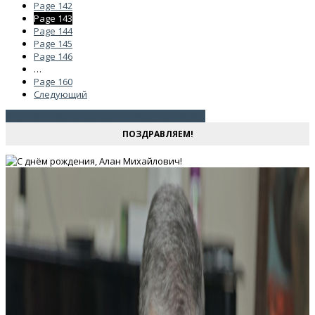
Page
142
Page
143
Page
144
Page
145
Page
146
…
Page
160
Следующий
Вступить в Московскую осетинскую общину
ПОЗДРАВЛЯЕМ!