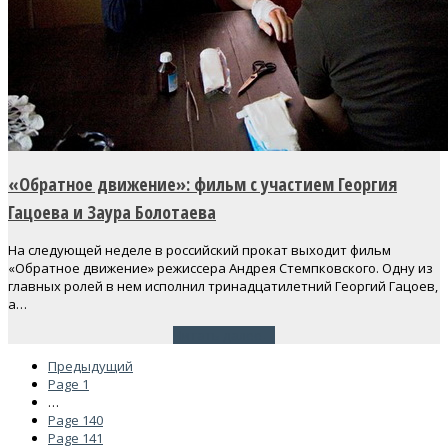
«Обратное движение»: фильм с участием Георгия
Гацоева и Заура Болотаева
На следующей неделе в российский прокат выходит фильм
«Обратное движение» режиссера Андрея Стемпковского. Одну из
главных ролей в нем исполнил тринадцатилетний Георгий Гацоев,
а…
Читать далее
→
Предыдущий
Page
1
…
Page
140
Page
141