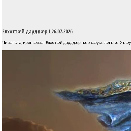
Елхоттæй дарддæр I 26.07.2026
Чи загъта, ирон æвзаг Елхотæй дарддæр нæ хъæуы, зæгъгæ. Х