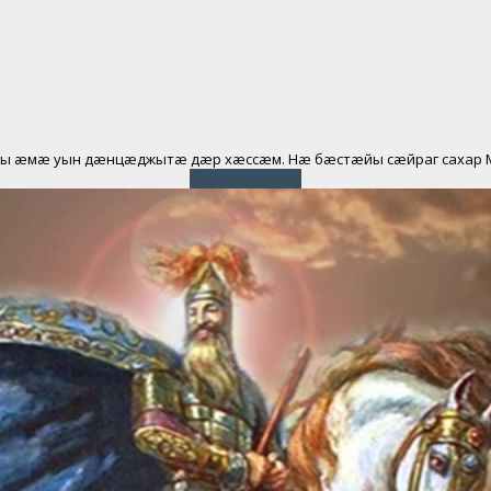
ъæуы æмæ уын дæнцæджытæ дæр хæссæм. Нæ бæстæйы сæйраг сахар
Читать далее
→