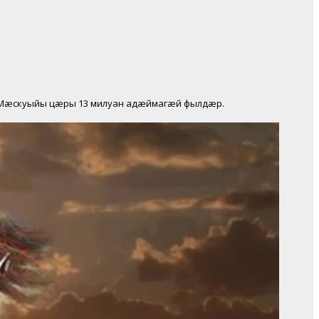
 Мæскуыйы цæры 13 милуан адæймагæй фылдæр.