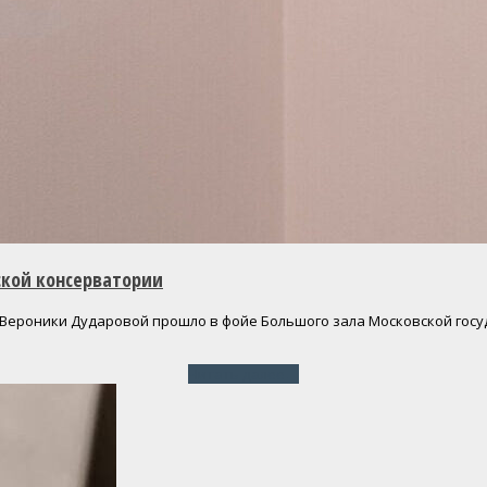
ской консерватории
Вероники Дударовой прошло в фойе Большого зала Московской госуд
Читать далее
→