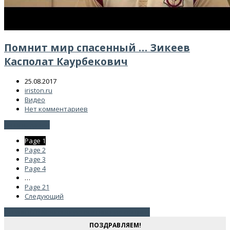
Помнит мир спасенный … Зикеев
Касполат Каурбекович
25.08.2017
iriston.ru
Видео
Нет комментариев
Читать далее
Page
1
Page
2
Page
3
Page
4
…
Page
21
Следующий
Вступить в Московскую осетинскую общину
ПОЗДРАВЛЯЕМ!