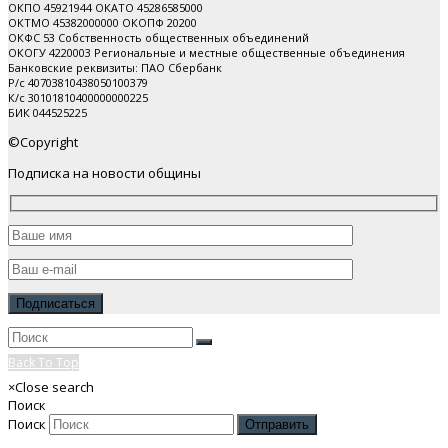
ОКПО 45921944 ОКАТО 45286585000
ОКТМО 45382000000 ОКОПФ 20200
ОКФС 53 Собственность общественных объединений
ОКОГУ 4220003 Региональные и местные общественные объединения
Банковские реквизиты: ПАО Cбербанк
Р/с 40703810438050100379
К/с 30101810400000000225
БИК 044525225
©Copyright
Подписка на новости общины
Back To Top
×
Close search
Поиск
Поиск
Отправить