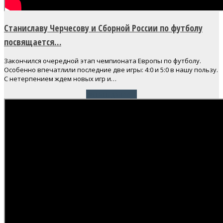
Станиславу Черчесову и Сборной России по футболу
посвящается…
Закончился очередной этап чемпионата Европы по футболу.
Особенно впечатлили последние две игры: 4:0 и 5:0 в нашу пользу.
С нетерпением ждем новых игр и…
Читать далее
→