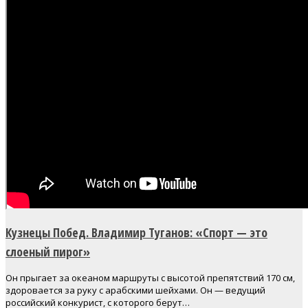
Кузнецы Побед. Владимир Туганов: «Спорт — это
слоеный пирог»
Он прыгает за океаном маршруты с высотой препятствий 170 см,
здоровается за руку с арабскими шейхами. Он — ведущий
российский конкурист, с которого берут…