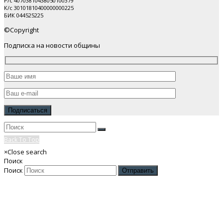
Р/с 40703810438050100379
К/с 30101810400000000225
БИК 044525225
©Copyright
Подписка на новости общины
Back To Top
×
Close search
Поиск
Поиск
Отправить