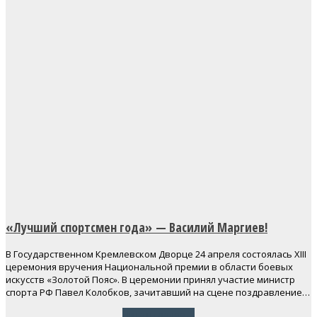
«Лучший спортсмен года» — Василий Маргиев!
В Государственном Кремлевском Дворце 24 апреля состоялась XIII
церемония вручения Национальной премии в области боевых
искусств «Золотой Пояс». В церемонии принял участие министр
спорта РФ Павел Колобков, зачитавший на сцене поздравление…
Читать далее
→