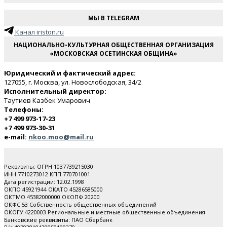
МЫ В TELEGRAM
Канал iriston.ru
НАЦИОНАЛЬНО-КУЛЬТУРНАЯ ОБЩЕСТВЕННАЯ ОРГАНИЗАЦИЯ
«МОСКОВСКАЯ ОСЕТИНСКАЯ ОБЩИНА»
Юридический и фактический адрес:
127055, г. Москва, ул. Новослободская, 34/2
Исполнительный директор:
Таутиев Казбек Умарович
Телефоны:
+7 499 973-17-23
+7 499 973-30-31
e-mail:
nkoo.moo@mail.ru
Реквизиты: ОГРН 1037739215030
ИНН 7710273012 КПП 770701001
Дата регистрации: 12.02.1998
ОКПО 45921944 ОКАТО 45286585000
ОКТМО 45382000000 ОКОПФ 20200
ОКФС 53 Собственность общественных объединений
ОКОГУ 4220003 Региональные и местные общественные объединения
Банковские реквизиты: ПАО Cбербанк