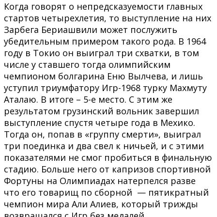
Когда говорят о непредсказуемости главных
стартов четырехлетия, то выступление на них
Зарбега Бериашвили может послужить
убедительным примером такого рода. В 1964
году в Токио он выиграл три схватки, в том
числе у ставшего тогда олимпийским
чемпионом болгарина Еню Вылчева, и лишь
уступил триумфатору Игр-1968 турку Махмуту
Аталаю. В итоге – 5-е место. С этим же
результатом грузинский вольник завершил
выступление спустя четыре года в Мехико.
Тогда он, попав в «группу смерти», выиграл
три поединка и два свел к ничьей, и с этими
показателями не смог пробиться в финальную
стадию. Больше него от капризов спортивной
Фортуны на Олимпиадах натерпелся разве
что его товарищ по сборной — пятикратный
чемпион мира Али Алиев, который трижды
возвращался с Игр без медалей.