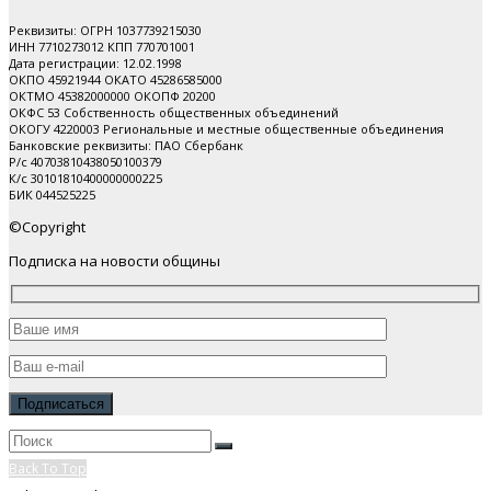
Реквизиты: ОГРН 1037739215030
ИНН 7710273012 КПП 770701001
Дата регистрации: 12.02.1998
ОКПО 45921944 ОКАТО 45286585000
ОКТМО 45382000000 ОКОПФ 20200
ОКФС 53 Собственность общественных объединений
ОКОГУ 4220003 Региональные и местные общественные объединения
Банковские реквизиты: ПАО Cбербанк
Р/с 40703810438050100379
К/с 30101810400000000225
БИК 044525225
©Copyright
Подписка на новости общины
Back To Top