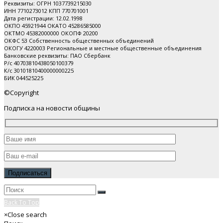
Реквизиты: ОГРН 1037739215030
ИНН 7710273012 КПП 770701001
Дата регистрации: 12.02.1998
ОКПО 45921944 ОКАТО 45286585000
ОКТМО 45382000000 ОКОПФ 20200
ОКФС 53 Собственность общественных объединений
ОКОГУ 4220003 Региональные и местные общественные объединения
Банковские реквизиты: ПАО Cбербанк
Р/с 40703810438050100379
К/с 30101810400000000225
БИК 044525225
©Copyright
Подписка на новости общины
Back To Top
×
Close search