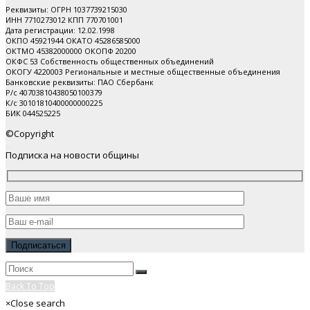
Реквизиты: ОГРН 1037739215030
ИНН 7710273012 КПП 770701001
Дата регистрации: 12.02.1998
ОКПО 45921944 ОКАТО 45286585000
ОКТМО 45382000000 ОКОПФ 20200
ОКФС 53 Собственность общественных объединений
ОКОГУ 4220003 Региональные и местные общественные объединения
Банковские реквизиты: ПАО Cбербанк
Р/с 40703810438050100379
К/с 30101810400000000225
БИК 044525225
©Copyright
Подписка на новости общины
Back To Top
×
Close search