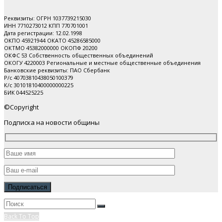
Реквизиты: ОГРН 1037739215030
ИНН 7710273012 КПП 770701001
Дата регистрации: 12.02.1998
ОКПО 45921944 ОКАТО 45286585000
ОКТМО 45382000000 ОКОПФ 20200
ОКФС 53 Собственность общественных объединений
ОКОГУ 4220003 Региональные и местные общественные объединения
Банковские реквизиты: ПАО Cбербанк
Р/с 40703810438050100379
К/с 30101810400000000225
БИК 044525225
©Copyright
Подписка на новости общины
Back To Top