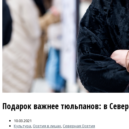
Подарок важнее тюльпанов: в Севе
10.03.2021
Культура
,
Осетия в лицах
,
Северная Осетия