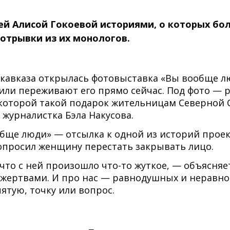
й Алисой Гокоевой историями, о которых бол
 отрывки из их монологов.
кавказа открылась фотовыставка «Вы вообще л
или переживают его прямо сейчас. Под фото — р
оторой такой подарок жительницам Северной О
журналистка Бэла Накусова.
обще люди» — отсылка к одной из историй проек
попросил женщину перестать закрывать лицо.
то с ней произошло что-то жуткое, — объясняет А
го жертвами. И про нас — равнодушных и неравн
ятую, точку или вопрос.