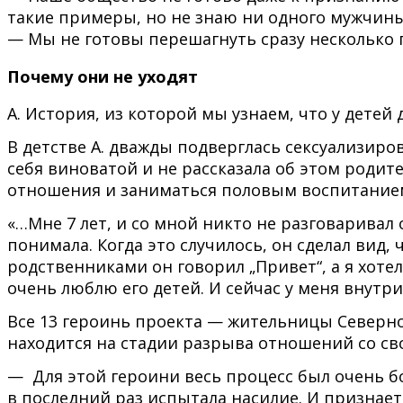
такие примеры, но не знаю ни одного мужчины
— Мы не готовы перешагнуть сразу несколько 
Почему они не уходят
А. История, из которой мы узнаем, что у дете
В детстве А. дважды подверглась сексуализир
себя виноватой и не рассказала об этом родит
отношения и заниматься половым воспитание
«…Мне 7 лет, и со мной никто не разговаривал
понимала. Когда это случилось, он сделал вид, 
родственниками он говорил „Привет“, а я хотела
очень люблю его детей. И сейчас у меня внутри 
Все 13 героинь проекта — жительницы Северной
находится на стадии разрыва отношений со св
— Для этой героини весь процесс был очень бо
в последний раз испытала насилие. И признаетс