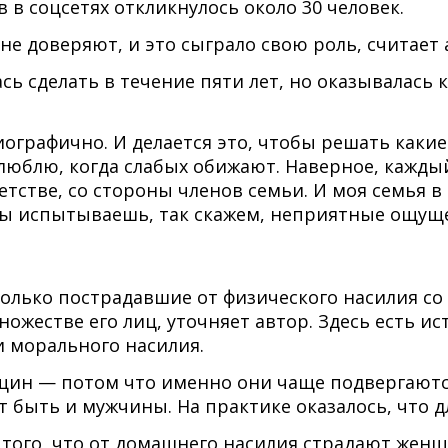
в в соцсетях откликнулось около 30 человек.
е доверяют, и это сыграло свою роль, считает 
 сделать в течение пяти лет, но оказывалась к
биографично. И делается это, чтобы решать каки
 люблю, когда слабых обижают. Наверное, кажды
 детстве, со стороны членов семьи. И моя семья
 ты испытываешь, так скажем, неприятные ощущен
олько пострадавшие от физического насилия со
ожестве его лиц, уточняет автор. Здесь есть ис
 морального насилия.
щин — потом что именно они чаще подвергаются
ут быть и мужчины. На практике оказалось, что 
того, что от домашнего насилия страдают женщи