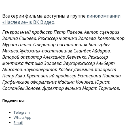
Все серии фильма доступны в группе
кинокомпании
«Наследие» в ВК Видео
.
Генеральный продюсер Петр Павлов
Автор сценария
.
Залина Сикоева
Режиссер Фатима Золоева
Композитор
.
.
Мурат Плиев.
Оператор-постановщик Батырбег
Макиев
Художник-постановщик Сланбек Айдаров
.
.
Второй оператор Александр Левченко
Режиссер
.
монтажа Фатима Золоева
Звукорежиссер Альберт
.
Абисалов
Звукооператор Казбек Джимиев
Колорист
.
.
Петр Хики
Креативный продюсер Екатерина Павлова
.
.
Графическое оформление Мадина Кочиева
Юрист
.
Сосланбек Золоев
Директор фильма Марат Торчинов.
.
Поделиться:
Telegram
WhatsApp
Email