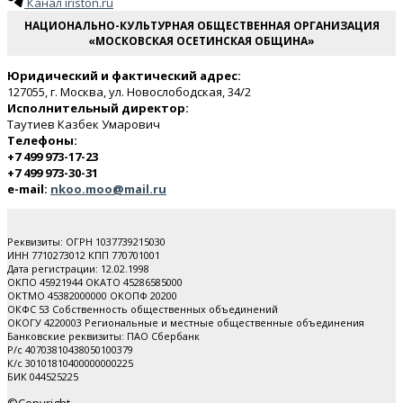
Канал iriston.ru
НАЦИОНАЛЬНО-КУЛЬТУРНАЯ ОБЩЕСТВЕННАЯ ОРГАНИЗАЦИЯ
«МОСКОВСКАЯ ОСЕТИНСКАЯ ОБЩИНА»
Юридический и фактический адрес:
127055, г. Москва, ул. Новослободская, 34/2
Исполнительный директор:
Таутиев Казбек Умарович
Телефоны:
+7 499 973-17-23
+7 499 973-30-31
e-mail:
nkoo.moo@mail.ru
Реквизиты: ОГРН 1037739215030
ИНН 7710273012 КПП 770701001
Дата регистрации: 12.02.1998
ОКПО 45921944 ОКАТО 45286585000
ОКТМО 45382000000 ОКОПФ 20200
ОКФС 53 Собственность общественных объединений
ОКОГУ 4220003 Региональные и местные общественные объединения
Банковские реквизиты: ПАО Cбербанк
Р/с 40703810438050100379
К/с 30101810400000000225
БИК 044525225