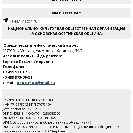
МЫ В TELEGRAM
Канал iriston.ru
НАЦИОНАЛЬНО-КУЛЬТУРНАЯ ОБЩЕСТВЕННАЯ ОРГАНИЗАЦИЯ
«МОСКОВСКАЯ ОСЕТИНСКАЯ ОБЩИНА»
Юридический и фактический адрес:
127055, г. Москва, ул. Новослободская, 34/2
Исполнительный директор:
Таутиев Казбек Умарович
Телефоны:
+7 499 973-17-23
+7 499 973-30-31
e-mail:
nkoo.moo@mail.ru
Реквизиты: ОГРН 1037739215030
ИНН 7710273012 КПП 770701001
Дата регистрации: 12.02.1998
ОКПО 45921944 ОКАТО 45286585000
ОКТМО 45382000000 ОКОПФ 20200
ОКФС 53 Собственность общественных объединений
ОКОГУ 4220003 Региональные и местные общественные объединения
Банковские реквизиты: ПАО Cбербанк