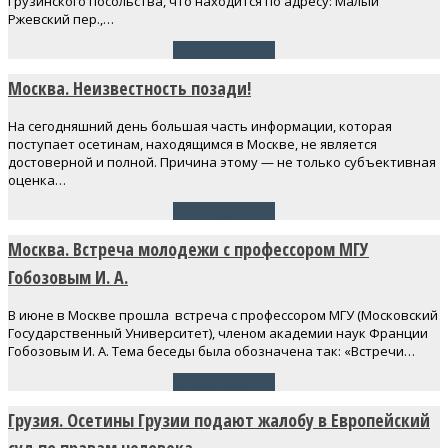
Грузинского посольства, что находится по адресу: Малый
Ржевский пер.,…
Читать далее
→
Москва. Неизвестность позади!
На сегодняшний день большая часть информации, которая
поступает осетинам, находящимся в Москве, не является
достоверной и полной. Причина этому — не только субъективная
оценка…
Читать далее
→
Москва. Встреча молодежи с профессором МГУ
Гобозовым И. А.
В июне в Москве прошла встреча с профессором МГУ (Московский
Государственный Университет), членом академии наук Франции
Гобозовым И. А. Тема беседы была обозначена так: «Встречи…
Читать далее
→
Грузия. Осетины Грузии подают жалобу в Европейский
суд по правам человека