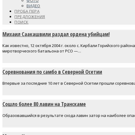
ФОТО
ВИДЕО
ПРОБА ПЕРА
ПРЕДЛОЖЕНИЯ
ПОИСК
Михаил Саакашвили раздал ордена убийцам!
Как известно, 12 октября 2004 г. около с. Кирбали Горийского ра
миротворческого батальона от РСО —…
Соревнования по самбо в Северной Осетии
Впервые за последние 10 лет в Северной Осетии прошли соревнова
Сошло более 80 лавин на Транскаме
Образовавшийся в результате схода лавин затор на наиболее опа