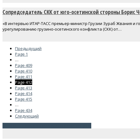
Сопредседатель СКК от юго-осетинской стороны Борис Ч
«В интервью ИТАР-ТАСС премьер-министр Грузии Зураб Жвания и г
урегулированию грузино-осетинского конфликта (СКК) от…
Предыдущий
Page
1
…
Page
409
Page
410
Page
411
Page
412
Page
413
Page
414
Page
415
…
Page
434
Следующий
Вступить в Московскую осетинскую общину