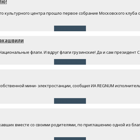
лю!
кого культурного центра прошло первое собрание Московского клуба 
Читать далее
→
аакашвили
ациональные флаги. И вдруг флаги грузинские! Да и сам президент
Читать далее
→
обственной мини- электростанции, сообщил ИА REGNUM исполнительн
Читать далее
→
ехавших вместе со своими родителями, по приглашению одной из б
Читать далее
→