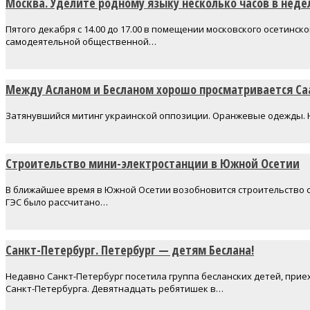
Москва. Уделите родному языку несколько часов в неде
Пятого декабря с 14.00 до 17.00 в помещении московского осетинс
самодеятельной общественной…
Между Асланом и Бесланом хорошо просматривается С
Затянувшийся митинг украинской оппозиции. Оранжевые одежды. Н
Строительство мини-электростанции в Южной Осетии
В ближайшее время в Южной Осетии возобновится строительство с
ГЭС было рассчитано…
Санкт-Петербург. Петербург — детям Беслана!
Недавно Санкт-Петербург посетила группа бесланских детей, при
Санкт-Петербурга. Девятнадцать ребятишек в…