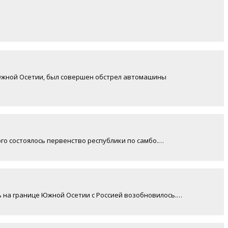
м Южной Осетии, был совершен обстрел автомашины
го состоялось первенство республики по самбо.…
ь на границе Южной Осетии с Россией возобновилось.…