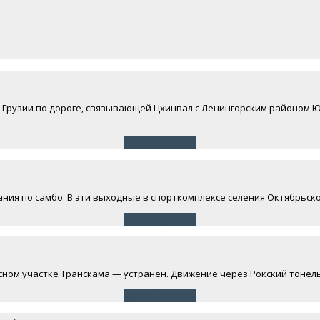
йона Грузии по дороге, связывающей Цхинвал с Ленингорским районо
Читать далее
→
ния по самбо. В эти выходные в спорткомплексе селения Октябрьско
Читать далее
→
сном участке Транскама — устранен. Движение через Рокский тонел
Читать далее
→