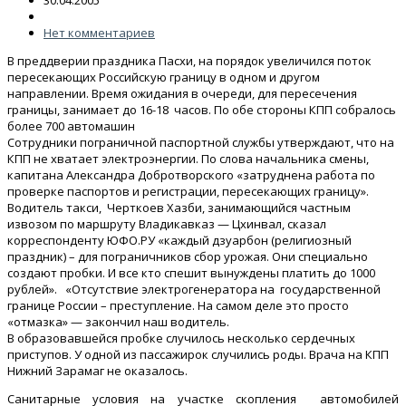
30.04.2005
Нет комментариев
В преддверии праздника Пасхи, на порядок увеличился поток
пересекающих Российскую границу в одном и другом
направлении. Время ожидания в очереди, для пересечения
границы, занимает до 16-18 часов. По обе стороны КПП собралось
более 700 автомашин
Сотрудники пограничной паспортной службы утверждают, что на
КПП не хватает электроэнергии. По слова начальника смены,
капитана Александра Добротворского «затруднена работа по
проверке паспортов и регистрации, пересекающих границу».
Водитель такси, Черткоев Хазби, занимающийся частным
извозом по маршруту Владикавказ — Цхинвал, сказал
корреспонденту ЮФО.РУ «каждый дзуарбон (религиозный
праздник) – для пограничников сбор урожая. Они специально
создают пробки. И все кто спешит вынуждены платить до 1000
рублей». «Отсутствие электрогенератора на государственной
границе России – преступление. На самом деле это просто
«отмазка» — закончил наш водитель.
В образовавшейся пробке случилось несколько сердечных
приступов. У одной из пассажирок случились роды. Врача на КПП
Нижний Зарамаг не оказалось.
Санитарные условия на участке скопления автомобилей