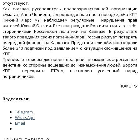
отсутствуют.
Как сказала руководитель правоохранительной организации
«Амага», Анна Чочиева, сопровождавшая нас в поездке, «На КПП
Нижний Ларс мы наблюдаем регулярные нарушения прав
жителей Южной Осетии. Все они граждане России и считают себя
сторонниками Российской политики на Кавказе. В результате
такого поведения своих пограничников, Россия рискует потерять
очередной форпост на Кавказе». Представители «Амаги» собрали
более 340 подписей под заявлением о ситуации сложившейся на
КПП.
Принимаются меры для предотвращения возможных агрессивных
действий со стороны дошедших до изнеможения людей. Ворота
КПП перекрыты БТРом, выставлен усиленный наряд
пограничников.
ЮФО.РУ
Поделиться:
Telegram
WhatsApp
Email
КОММЕНТАРИЕВ: 0