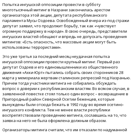
Попытка ингушской оппозиции провести в субботу
многотысячный митинг в Назрани закончилась арестом
организатора этой акции, депутата республиканского
парламента Мусы Оздоева. Освобожденный вчера из-под стражи
депутат заявил, что продолжит борьбу, так как «чувствует
огромную поддержку в народе». В свою очередь, представители
ингушских властей обещают и впредь не допускать проведения
митингов: «Есть опасность, что массовые акции могут быть
использованы террористами».
Это уже третья за последний месяц неудачная попытка
ингушской оппозиции провести крупный митинг. Первый раз
депутат Оздоев и его единомышленники из общественного
движения «Ахки-Юрт» пытались собрать своих сторонников 28
марта у мемориала жертвам сталинских репрессий под Назранью.
Причем тогда участники митинга не собирались обсуждать
вопрос о доверии к республиканским властям. Во всяком случае, в
заявленной повестке стоял только один вопрос – возвращение в
Пригородный район Северной Осетии беженцев, которые
вынуждены были отсюда бежать в 1992 году во время осетино-
ингушского конфликта. Тем не менее власти республики
воспрепятствовали проведению митинга, сославшись на то, что
заявка на него не была оформлена должным образом.
Организаторы митинга считали, что им отказали по надуманной