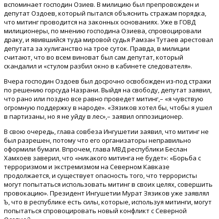
вспоминает господин Озиев. В милицию был препровожден и
депутат Оздоев, который пытался объяснить стражам порядка,
что митинг проводится на законных основаниях. Уже в ГОВД
милиционеры, по мнению господина Озиева, спровоцировали
драку, и явившийся туда мировой судья Рамзан Тутаев арестовал
депутата за хулиганство на трое суток. Правда, в милиции
считают, что во всем виноват был сам депутат, который
скандалил и «стулом разбил окно в кабинете следователя».
Вчера господин Оздоев был досрочно освобожден из-под стражи
по решению горсуда Назрани. Выйдя на свободу, депутат заявил,
что рано или поздно все равно проведет митинг,– «я чувствую
огромную поддержку в народе». «Зязиков хотел бы, чтобы я ушел
в партизаны, но я не уйду в лес»,– заявил оппозиционер.
В свою очередь, глава совбеза Ингушетии заявил, что митинг не
был разрешен, потому что его организаторы неправильно
оформили бумаги. Впрочем, глава МВД республики Беслан
Хамхоев заверил, что «никакого митинга не будет»: «Борьба с
терроризмом и экстремизмом на Северном Кавказе
продолжается, и существует опасность того, что террористы
могут попытаться использовать митинг в своих целях, совершить
провокацию». Президент Ингушетии Мурат Зязиков уже заявлял
Ъ, что в республике есть силы, которые, используя митинги, могут
попытаться спровоцировать новый конфликт с Северной