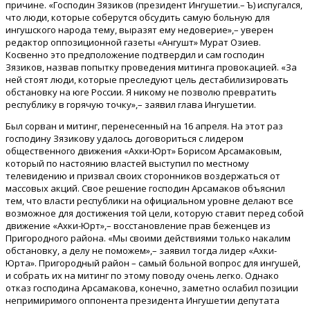
причине. «Господин Зязиков (президент Ингушетии.– Ъ) испугался,
что люди, которые соберутся обсудить самую больную для
ингушского народа тему, выразят ему недоверие»,– уверен
редактор оппозиционной газеты «Ангушт» Мурат Озиев.
Косвенно это предположение подтвердил и сам господин
Зязиков, назвав попытку проведения митинга провокацией. «За
ней стоят люди, которые преследуют цель дестабилизировать
обстановку на юге России. Я никому не позволю превратить
республику в горячую точку»,– заявил глава Ингушетии.
Был сорван и митинг, перенесенный на 16 апреля. На этот раз
господину Зязикову удалось договориться с лидером
общественного движения «Ахки-Юрт» Борисом Арсамаковым,
который по настоянию властей выступил по местному
телевидению и призвал своих сторонников воздержаться от
массовых акций. Свое решение господин Арсамаков объяснил
тем, что власти республики на официальном уровне делают все
возможное для достижения той цели, которую ставит перед собой
движение «Ахки-Юрт»,– восстановление прав беженцев из
Пригородного района. «Мы своими действиями только накалим
обстановку, а делу не поможем»,– заявил тогда лидер «Ахки-
Юрта». Пригородный район – самый больной вопрос для ингушей,
и собрать их на митинг по этому поводу очень легко. Однако
отказ господина Арсамакова, конечно, заметно ослабил позиции
непримиримого оппонента президента Ингушетии депутата