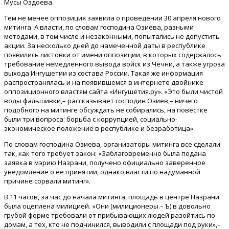
Мусы Оздоева.
Тем не менее оппозиция заявила о проведении 30 апреля нового
митинга. А власти, по словам господина Озиева, разными
методами, в том числе и незаконными, попытались не допустить
акции. За несколько дней до намеченной даты в республике
появились листовки от имени оппозиции, в которых содержалось
требование немедленного вывода войск из Чечни, а также угроза
выхода Ингушетии из состава России. Такая же информация
распространялась и на появившемся в интернете двойнике
оппозиционного властям сайта «Ингушетия.ру». «Это были чистой
воды фальшивки,– рассказывает господин Озиев,– ничего
подобного на митинге обсуждать не собирались, на повестке
были три вопроса: борьба с коррупцией, социально-
экономическое положение в республике и безработица».
По словам господина Озиева, организаторы митинга все сделали
так, как того требует закон: «Заблаговременно была подана
заявка в мэрию Назрани, получено официально заверенное
уведомление о ее принятии, однако власти по надуманной
причине сорвали митинг».
В 11 часов, за час до начала митинга, площадь в центре Назрани
была оцеплена милицией. «Они (милиционеры.– Ъ) в довольно
грубой форме требовали от прибывающих людей разойтись по
домам, а тех, кто не подчинился, выводили с площади под руки»,–