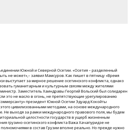
бъединении Южной и Северной Осетии. «Осетия – разделенный
ть не может»,– заявил Мамсуров. Как пишет в пятницу «Время
лиси выступает за мирное решение осетинского конфликта, однако
ствовать гуманитарным и культурным связям между жителями
 министр. Заместитель Хаиндравы Георгий Вольский был солидарен
сли это не масло в огонь, не препятствующие урегулированию
 «Коммерсанту» президент Южной Осетии Эдуард Кокойты
я этого цивилизованными методами, на основе международного
е. Не выходя за рамки международного правового поля, мы будем
риториальной целостности государств в ущерб жизненным
ния грузино-осетинского конфликта Важа Хачапуридзе не
олномочиями в состав Грузии вполне реально. Но прежде нужно