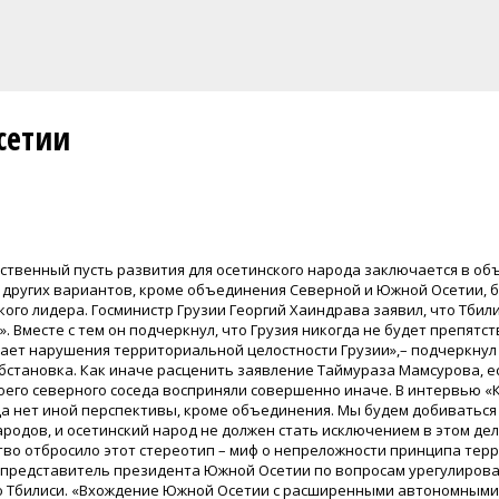
сетии
ственный пусть развития для осетинского народа заключается в о
 других вариантов, кроме объединения Северной и Южной Осетии, бы
кого лидера. Госминистр Грузии Георгий Хаиндрава заявил, что Тби
 Вместе с тем он подчеркнул, что Грузия никогда не будет препят
ает нарушения территориальной целостности Грузии»,– подчеркнул
бстановка. Как иначе расценить заявление Таймураза Мамсурова, е
воего северного соседа восприняли совершенно иначе. В интервью
да нет иной перспективы, кроме объединения. Мы будем добиватьс
родов, и осетинский народ не должен стать исключением в этом дел
тво отбросило этот стереотип – миф о непреложности принципа тер
й представитель президента Южной Осетии по вопросам урегулирова
Тбилиси. «Вхождение Южной Осетии с расширенными автономными п