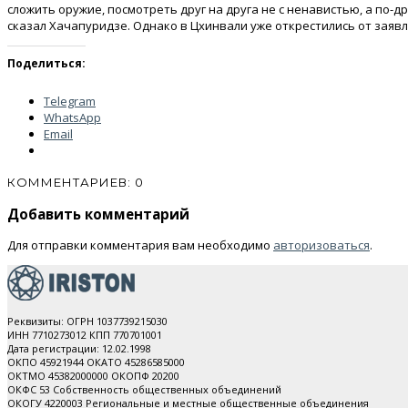
сложить оружие, посмотреть друг на друга не с ненавистью, а по-
сказал Хачапуридзе. Однако в Цхинвали уже открестились от заяв
Поделиться:
Telegram
WhatsApp
Email
КОММЕНТАРИЕВ: 0
Добавить комментарий
Для отправки комментария вам необходимо
авторизоваться
.
Реквизиты: ОГРН 1037739215030
ИНН 7710273012 КПП 770701001
Дата регистрации: 12.02.1998
ОКПО 45921944 ОКАТО 45286585000
ОКТМО 45382000000 ОКОПФ 20200
ОКФС 53 Собственность общественных объединений
ОКОГУ 4220003 Региональные и местные общественные объединения