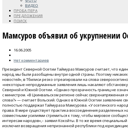
ФОТО
ВИДЕО
ПРОБА ПЕРА
ПРЕДЛОЖЕНИЯ
ПОИСК
Мамсуров объявил об укрупнении О
16.06.2005
Нет комментариев
Президент Северной Осетии Таймураз Мамсуров считает, что един
народ, мы были разобщены внутри одной страны. Поэтому никаких
новостей», в Тбилиси резко отреагировали на слова североосетинс
«некоторые непродуманные заявления лишь накаляют обстановку».
Северной и Южной Осетии. «Однако прозрачность границ не означ
с министром. «В Цхинвальском регионе сейчас сверхнапряженная о
слова?» — считает Вольский. Однако в Южной Осетии заявление с
полностью поддержал Таймураза Мамсурова. «У осетинского наро
права. В мире существует практика воссоединения разделенных на
совместными усилиями стремиться к тому, чтобы мировое сообщес
интересам народов»,– заявил Кокойты. В то же время специальны
исключил возвращения непризнанной республики под юрисдикцию 