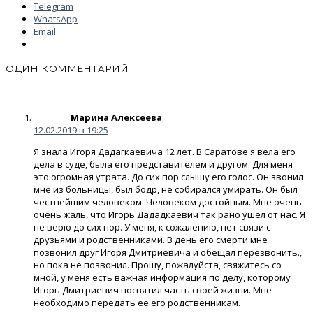
Telegram
WhatsApp
Email
ОДИН КОММЕНТАРИЙ
Марина Алексеева
:
12.02.2019 в 19:25
Я знала Игоря Дадагкаевича 12 лет. В Саратове я вела его
дела в суде, была его представителем и другом. Для меня
это огромная утрата. До сих пор слышу его голос. Он звонил
мне из больницы, был бодр, не собирался умирать. Он был
честнейшим человеком. Человеком достойным. Мне очень-
очень жаль, что Игорь Дададкаевич так рано ушел от нас. Я
не верю до сих пор. У меня, к сожалению, нет связи с
друзьями и родственниками. В день его смерти мне
позвонил друг Игоря Дмитриевича и обещал перезвонить.,
но пока не позвонил. Прошу, пожалуйста, свяжитесь со
мной, у меня есть важная информация по делу, которому
Игорь Дмитриевич посвятил часть своей жизни. Мне
необходимо передать ее его родственникам.