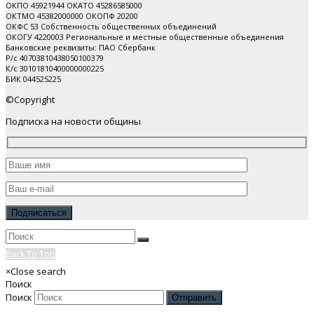
ОКПО 45921944 ОКАТО 45286585000
ОКТМО 45382000000 ОКОПФ 20200
ОКФС 53 Собственность общественных объединений
ОКОГУ 4220003 Региональные и местные общественные объединения
Банковские реквизиты: ПАО Cбербанк
Р/с 40703810438050100379
К/с 30101810400000000225
БИК 044525225
©Copyright
Подписка на новости общины
Back To Top
×
Close search
Поиск
Поиск
Отправить