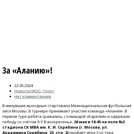
За «Аланию»!
22.05.2024
Новости МОО
,
Спорт
Нет комментариев
В минувшие выходные стартовала Межнациональная футбольная
лига Москвы. В турнире принимает участие команда «Алания». В
первом туре ребята сражались с командой «Карелия» и одержали
победу со счётом 9:1! В воскресенье,
26 мая в 16:45 на поле №2
стадиона СК МВА им. К. И. Скрябина (г. Москва, ул.
Академика Скрябина, 23, стр. 2)
пройдёт игра 2-го тура