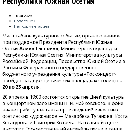
Республики Южная Осетия
10.04.2026
Новости МОО
Нет комментариев
Масштабное культурное событие, организованное
при поддержке Президента Республики Южная
Осетия
Алана Гаглоева
, Министерства культуры
Республики Южная Осетия, Министерства культуры
Российской Федерации, Посольства Южной Осетии в
России и Федерального государственного
бюджетного учреждения культуры «Росконцерт»,
пройдёт на двух сценических площадках столицы
с
20 по 23 апреля
.
20 апреля в 19:00 состоится открытие Дней культуры
в Концертном зале имени П. И. Чайковского. В фойе
начнёт работу выставка произведений известных
осетинских художников — Махарбека Туганова, Коста
Хетагурова и Григория Котаева. На главной сцене
выступит Государственный ансамбль песни и танца