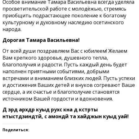
Особое внимание Тамара Васильевна всегда уделяла
просветительской работе с молодёжью, стремясь
приобщить подрастающее поколение к богатому
культурному и духовному наследию осетинского
народа.
Дорогая Тамара Васильевна!
От всей души поздравляем Вас с юбилеем! Желаем
Вам крепкого здоровья, душевного тепла,
благополучия и радости. Пусть каждый день будет
наполнен приятными событиями, добрыми
встречами и вниманием близких людей. Пусть успехи
и достижения Ваших детей и внуков согревают Ваше
сердце, а их счастье и благополучие становятся
источником Вашей гордости и вдохновения.
Дӕ зӕрдӕ арӕхдӕр куыд рухс кӕна дӕ кӕстӕрты
ӕнтыстдзинӕдтӕй, сӕ амондӕй та хайджын куыд уай!
Поделиться: