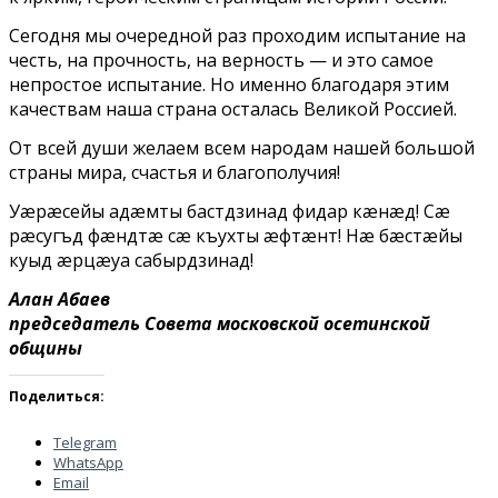
Сегодня мы очередной раз проходим испытание на
честь, на прочность, на верность — и это самое
непростое испытание. Но именно благодаря этим
качествам наша страна осталась Великой Россией.
От всей души желаем всем народам нашей большой
страны мира, счастья и благополучия!
Уæpæceйы адæмты бастдзинад фидар кæнæд! Сæ
рæcyгъд фæндтæ сæ къухты æфтæнт! Нæ бæcтæйы
куыд æрцæуа сабырдзинад!
Алан Абаев
председатель Совета московской осетинской
общины
Поделиться:
Telegram
WhatsApp
Email