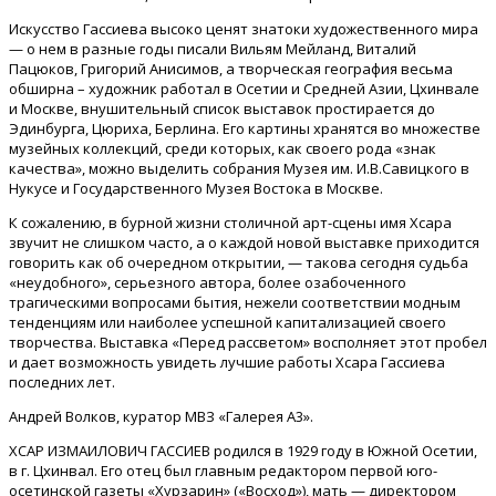
Искусство Гассиева высоко ценят знатоки художественного мира
— о нем в разные годы писали Вильям Мейланд, Виталий
Пацюков, Григорий Анисимов, а творческая география весьма
обширна – художник работал в Осетии и Средней Азии, Цхинвале
и Москве, внушительный список выставок простирается до
Эдинбурга, Цюриха, Берлина. Его картины хранятся во множестве
музейных коллекций, среди которых, как своего рода «знак
качества», можно выделить собрания Музея им. И.В.Савицкого в
Нукусе и Государственного Музея Востока в Москве.
К сожалению, в бурной жизни столичной арт-сцены имя Хсара
звучит не слишком часто, а о каждой новой выставке приходится
говорить как об очередном открытии, — такова сегодня судьба
«неудобного», серьезного автора, более озабоченного
трагическими вопросами бытия, нежели соответствии модным
тенденциям или наиболее успешной капитализацией своего
творчества. Выставка «Перед рассветом» восполняет этот пробел
и дает возможность увидеть лучшие работы Хсара Гассиева
последних лет.
Андрей Волков, куратор МВЗ «Галерея А3».
ХСАР ИЗМАИЛОВИЧ ГАССИЕВ родился в 1929 году в Южной Осетии,
в г. Цхинвал. Его отец был главным редактором первой юго-
осетинской газеты «Хурзарин» («Восход»), мать — директором