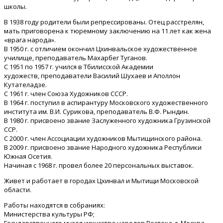
школы.
В 1938 году родители были репрессированы. Отец расстрелян,
мать приговорена к тюремному заключению на 11 лет как жена
«врага народа».
В 1950 г. с отличием окончил Цхинвальское художественное
училище, преподаватель Махарбег Туганов.
С 1951 по 1957 г. учился в Тбилисской Академии
художеств, преподаватели Василий Шухаев и Аполлон
Кутателадзе.
С 1961 г. член Союза Художников СССР.
В 1964 г. поступил в аспирантуру Московского художественного
института им. В.И. Сурикова, преподаватель В.Ф. Рындин.
В 1980 г. присвоено звание Заслуженного художника Грузинской
ССР.
С 2000 г. член Ассоциации художников Мытищинского района.
В 2009 г. присвоено звание Народного художника Республики
Южная Осетия.
Начиная с 1968 г. провел более 20 персональных выставок.
Живет и работает в городах Цхинвал и Мытищи Московской
области.
Работы находятся в собраниях:
Министерства культуры РФ;