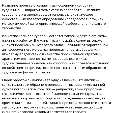
Название проекта отсылает к излюбленному колориту
художника, — широкой гамме сложно проработанных синих,
серебристых и фиолетовых оттенков; однако наиболее
существенным является определение «предрассветного», как
метафизической категории, имеющей особое значение для его
творчества.
Искусство Гассиева сурово и остается таковым даже в его самых
лиричных работах. Его жанр – трагический, в самом высоком,
«шекспировском» смысле этого слова. В отличие от характерной
для современного искусства провокативности, обращения к
шоковому воздействию в качестве просчитанной стратегии,
драматизм его творчества не назовешь всего лишь
художественным приемом, как способом наиболее эффективного
воздействия на зрителя. Все те сюжеты, к которым обращается
художник — факты биографии.
Своей работой он выполняет одну из важнейших миссий —
свидетельства и образного воплощения выпавших его личной
судьбе исторических событий — репрессий, войн, природных
катаклизмов; всего того, что обыденное сознание стремится
вытеснить за границы комфортной повседневности — сразу по
прочтении ленты новостей. Однако, при всей сложности и тяжести
затронутых тем, он не пессимистичен — это невозможно для
сильного человека, каковым является Хсар Гассиев.