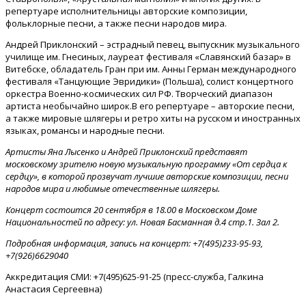
репертуаре исполнительницы авторские композиции,
фольклорные песни, а также песни народов мира.
Андрей Приклонский – эстрадный певец, выпускник музыкального
училище им. Гнесиных, лауреат фестиваля «Славянский базар» в
Витебске, обладатель Гран при им. Анны Герман международного
фестиваля «Танцующие Эвридики» (Польша), солист концертного
оркестра Военно-космических сил РФ. Творческий диапазон
артиста необычайно широк.В его репертуаре – авторские песни,
а также мировые шлягеры и ретро хиты на русском и иностранных
языках, романсы и народные песни.
Артисты Яна Лысенко и Андрей Приклонский представят
московскому зрителю новую музыкальную программу «От сердца к
сердцу», в которой прозвучат лучшие авторские композиции, песни
народов мира и любимые отечественные шлягеры.
Концерт состоится 20 сентября в 18.00 в Московском Доме
Национальностей по адресу: ул. Новая Басманная д.4 стр.1. Зал 2.
Подробная информация, запись на концерт: +7(495)233-95-93,
+7(926)6629040
Аккредитация СМИ: +7(495)625-91-25 (пресс-служба, Галкина
Анастасия Сергеевна)