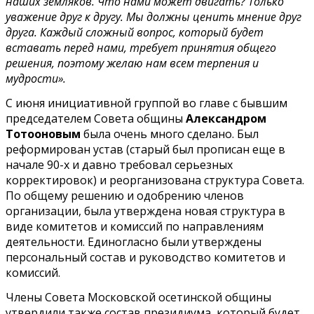
наших земляков. Что нами может двигать? Только
уважение друг к другу. Мы должны ценить мнение друг
друга. Каждый сложный вопрос, который будет
вставать перед нами, требует принятия общего
решения, поэтому желаю нам всем терпения и
мудрости».
С июня инициативной группой во главе с бывшим
председателем Совета общины
Александром
Тотооновым
была очень много сделано. Был
реформирован устав (старый был прописан еще в
начале 90-х и давно требовал серьезных
корректировок) и реорганизована структура Совета.
По общему решению и одобрению членов
организации, была утверждена новая структура в
виде комитетов и комиссий по направлениям
деятельности. Единогласно были утверждены
персональный состав и руководство комитетов и
комиссий.
Члены Совета Московской осетинской общины
утвердили также состав президиума, который будет