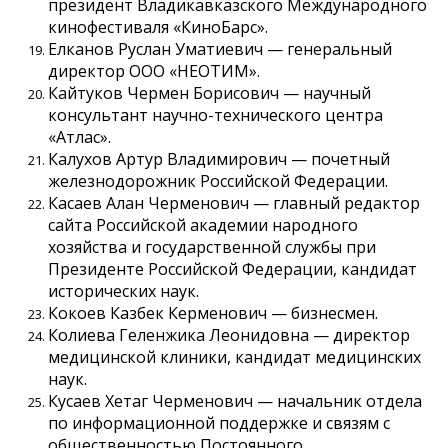
президент Владикавказского Международного
кинофестиваля «КиноБарс».
Елканов Руслан Уматиевич — генеральный
директор ООО «НЕОТИМ».
Кайтуков Чермен Борисович — научный
консультант научно-технического центра
«Атлас».
Калухов Артур Владимирович — почетный
железнодорожник Российской Федерации.
Касаев Алан Черменович — главный редактор
сайта Российской академии народного
хозяйства и государственной службы при
Президенте Российской Федерации, кандидат
исторических наук.
Кокоев Казбек Керменович — бизнесмен.
Колиева Геленжика Леонидовна — директор
медицинской клиники, кандидат медицинских
наук.
Кусаев Хетаг Черменович — начальник отдела
по информационной поддержке и связям с
общественностью Постоянного