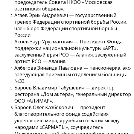
председатель Совета НКОО «Московская
осетинская община».
Агаев Эрик Андреевич — государственный
тренер Федерации спортивной борьбы России,
член бюро Федерации спортивной борьбы
России.
Акоев Заур Урузмагович — Президент Фонда
поддержки национальной культуры «АРТ»,
заслуженный врач РСО — Алания, заслуженный
артист РСО — Алания.
Албегова Зинаида Павловна — пенсионерка, экс-
заведующая приёмным отделением больницы
№33.
Бароев Владимир Габушевич — директор
ресторана «Дом актера», генеральный директор
ООО «АЛИМАР».
Бароев Олег Казбекович — президент
благотворительного фонда содействия
укреплению мира, дружбы и согласия между
народами «САРМАТЫ», соучредитель
Межрегиональной общественной организации