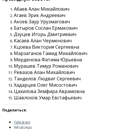
Абаев Алан Михайлович
Агаев Эрик Андреевич
Акоев Заур Урузмагович
Батыров Сослан Ермакович
Дзуцев Игорь Дмитриевич
Касаев Алан Черменович
Кцоева Виктория Сергеевна
Марзаганов Гамид Михайлович
Мерденова Фатима Юрьевна
Мурашев Тимур Романович
Ревазов Алан Михайлович
Танделов Людвиг Сергеевич
Хадарцев Олег Мисостович
Цахилова Земфира Аврамовна
Шавлохов Умар Евстафьевич
Поделиться:
Telegram
WhatsApp