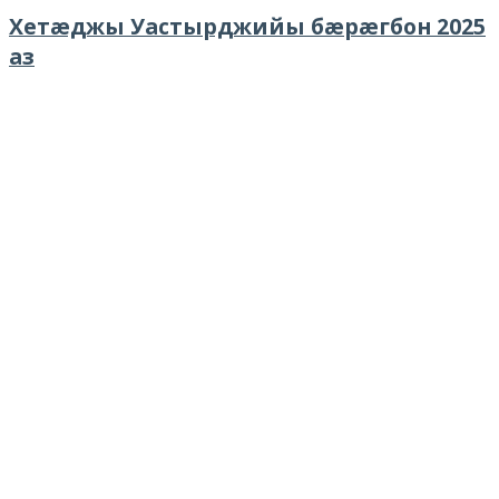
Хетæджы Уастырджийы бæрæгбон 2025
аз