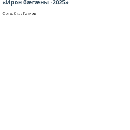
«Ирон бæгæны -2025»
Фото: Стас Гатиев