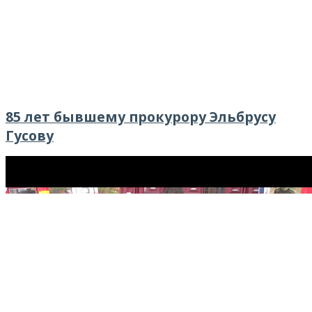
85 лет бывшему прокурору Эльбрусу
Гусову