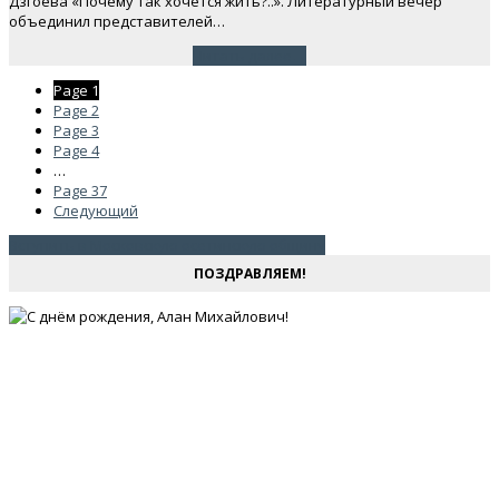
Дзгоева «Почему так хочется жить?..». Литературный вечер
объединил представителей…
Читать далее
→
Page
1
Page
2
Page
3
Page
4
…
Page
37
Следующий
Вступить в Московскую осетинскую общину
ПОЗДРАВЛЯЕМ!