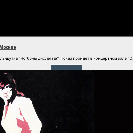
 Москве
ль-шутка "Ногбоны диссæгтæ". Показ пройдёт в концертном зале "Ор
Читать далее
→