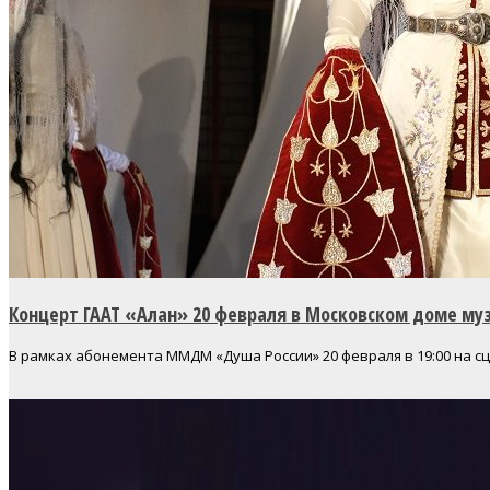
Концерт ГААТ «Алан» 20 февраля в Московском доме му
В рамках абонемента ММДМ «Душа России» 20 февраля в 19:00 на с