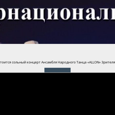
остоится сольный концерт Ансамбля Народного Танца «ALLON» Зрите
Читать далее
→