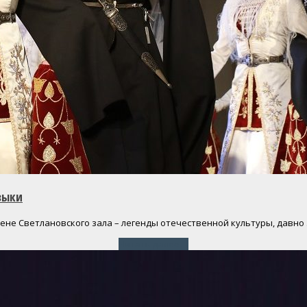
зыки
цене Светлановского зала – легенды отечественной культуры, давн
Читать далее
→